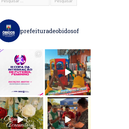
prefeituradeobidosof