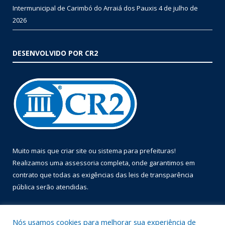
Intermunicipal de Carimbó do Arraiá dos Pauxis
4 de julho de
2026
DESENVOLVIDO POR CR2
Muito mais que
criar site
ou
sistema para prefeituras
!
Realizamos uma
assessoria
completa, onde garantimos em
contrato que todas as exigências das
leis de transparência
pública
serão atendidas.
Conheça o
PNTP
e o
Radar da Transparência Pública
Nós usamos cookies para melhorar sua experiência de