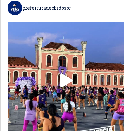
prefeituradeobidosof