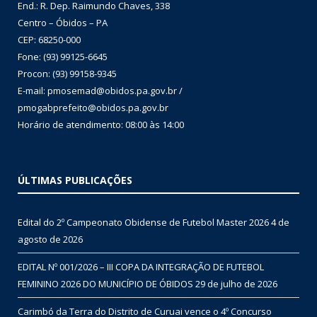
End.: R. Dep. Raimundo Chaves, 338
Centro – Óbidos – PA
CEP: 68250-000
Fone: (93) 99125-6645
Procon: (93) 99158-9345
E-mail: pmosemad@obidos.pa.gov.br /
pmogabprefeito@obidos.pa.gov.br
Horário de atendimento: 08:00 às 14:00
ÚLTIMAS PUBLICAÇÕES
Edital do 2º Campeonato Obidense de Futebol Master 2026
4 de
agosto de 2026
EDITAL Nº 001/2026 – III COPA DA INTEGRAÇÃO DE FUTEBOL
FEMININO 2026 DO MUNICÍPIO DE ÓBIDOS
29 de julho de 2026
Carimbó da Terra do Distrito de Curuai vence o 4º Concurso