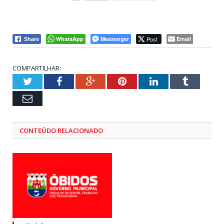
WhatsApp
Messenger
Post
Email
Share
COMPARTILHAR:
Twitter
Facebook
Google+
Pinterest
LinkedIn
Tumblr
Email
CONTEÚDO RELACIONADO