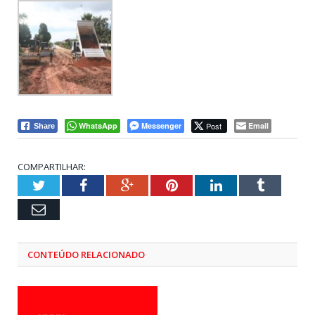
WhatsApp
Messenger
Post
Email
Share
COMPARTILHAR:
Twitter
Facebook
Google+
Pinterest
LinkedIn
Tumblr
Email
CONTEÚDO RELACIONADO