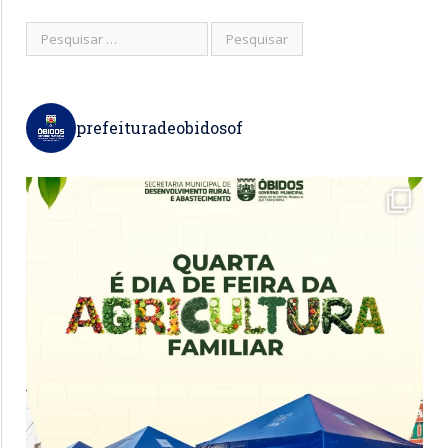
prefeituradeobidosof