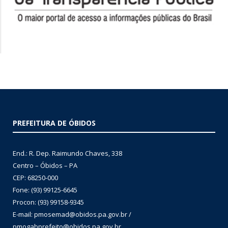
PREFEITURA DE ÓBIDOS
End.: R. Dep. Raimundo Chaves, 338
Centro – Óbidos – PA
CEP: 68250-000
Fone: (93) 99125-6645
Procon: (93) 99158-9345
E-mail: pmosemad@obidos.pa.gov.br /
pmogabprefeito@obidos.pa.gov.br