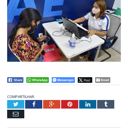
WhatsApp
Messenger
Post
Email
Share
COMPARTILHAR:
Twitter
Facebook
Google+
Pinterest
LinkedIn
Tumblr
Email