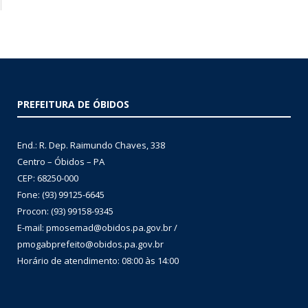
PREFEITURA DE ÓBIDOS
End.: R. Dep. Raimundo Chaves, 338
Centro – Óbidos – PA
CEP: 68250-000
Fone: (93) 99125-6645
Procon: (93) 99158-9345
E-mail: pmosemad@obidos.pa.gov.br /
pmogabprefeito@obidos.pa.gov.br
Horário de atendimento: 08:00 às 14:00