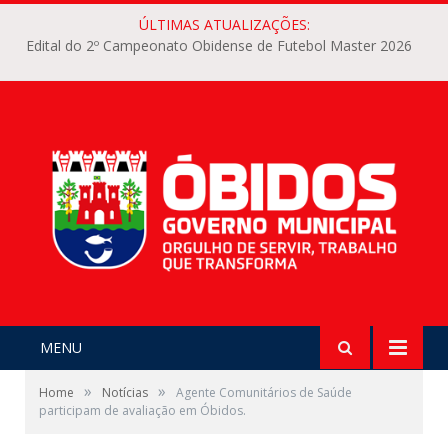
ÚLTIMAS ATUALIZAÇÕES:
Edital do 2º Campeonato Obidense de Futebol Master 2026
MENU
»
»
Home
Notícias
Agente Comunitários de Saúde
participam de avaliação em Óbidos.