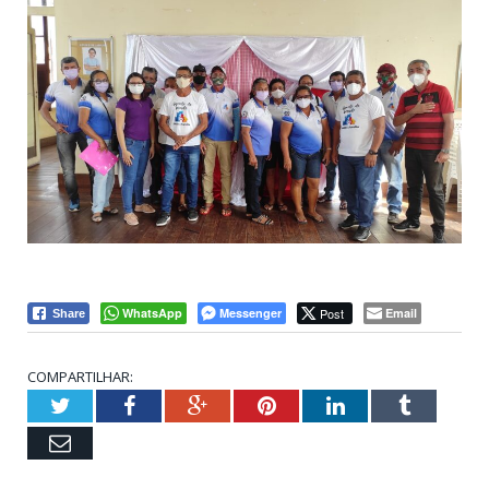
WhatsApp
Messenger
Post
Email
Share
COMPARTILHAR:
Twitter
Facebook
Google+
Pinterest
LinkedIn
Tumblr
Email