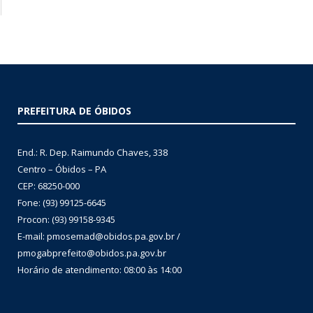
PREFEITURA DE ÓBIDOS
End.: R. Dep. Raimundo Chaves, 338
Centro – Óbidos – PA
CEP: 68250-000
Fone: (93) 99125-6645
Procon: (93) 99158-9345
E-mail: pmosemad@obidos.pa.gov.br /
pmogabprefeito@obidos.pa.gov.br
Horário de atendimento: 08:00 às 14:00