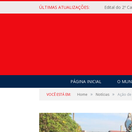
ÚLTIMAS ATUALIZAÇÕES:
Edital do 2º 
PÁGINA INICIAL
O MUNI
»
»
VOCÊ ESTÁ EM:
Home
Notícias
Ação de 