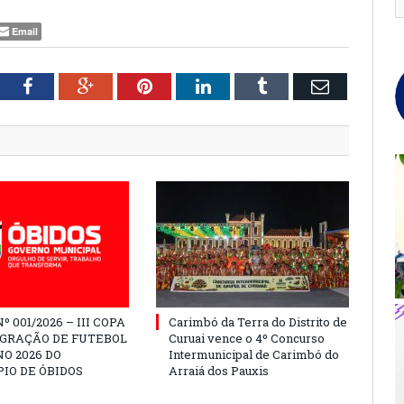
Email
tter
Facebook
Google+
Pinterest
LinkedIn
Tumblr
Email
º 001/2026 – III COPA
Carimbó da Terra do Distrito de
EGRAÇÃO DE FUTEBOL
Curuai vence o 4º Concurso
O 2026 DO
Intermunicipal de Carimbó do
IO DE ÓBIDOS
Arraiá dos Pauxis