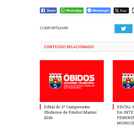
WhatsApp
Messenger
Post
Share
COMPARTILHAR:
Twi
CONTEÚDO RELACIONADO
Edital do 2º Campeonato
EDITAL N
Obidense de Futebol Master
DA INT
2026
FEMININ
MUNICÍP