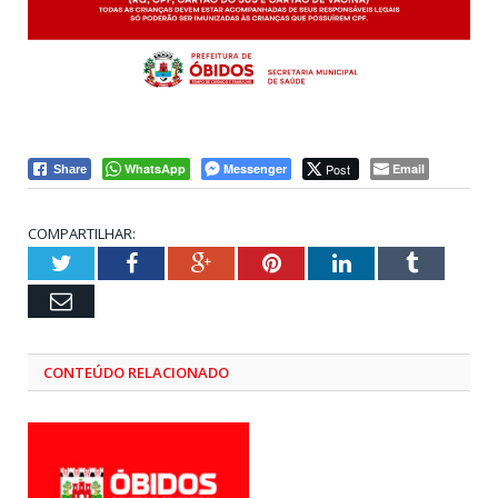
WhatsApp
Messenger
Post
Email
Share
COMPARTILHAR:
Twitter
Facebook
Google+
Pinterest
LinkedIn
Tumblr
Email
CONTEÚDO RELACIONADO