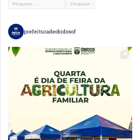
prefeituradeobidosof