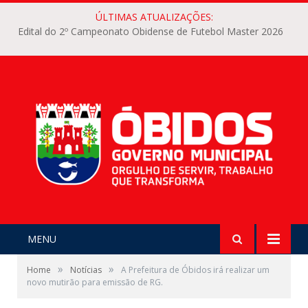
ÚLTIMAS ATUALIZAÇÕES:
Edital do 2º Campeonato Obidense de Futebol Master 2026
MENU
»
»
Home
Notícias
A Prefeitura de Óbidos irá realizar um
novo mutirão para emissão de RG.