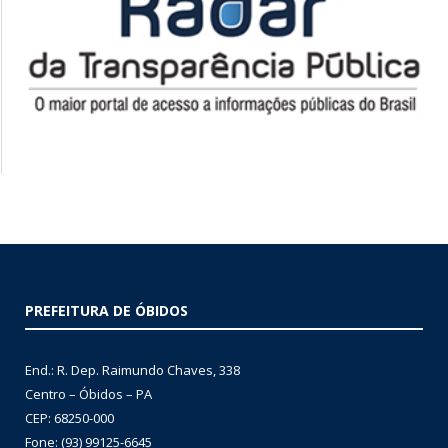
PREFEITURA DE ÓBIDOS
End.: R. Dep. Raimundo Chaves, 338
Centro – Óbidos – PA
CEP: 68250-000
Fone: (93) 99125-6645