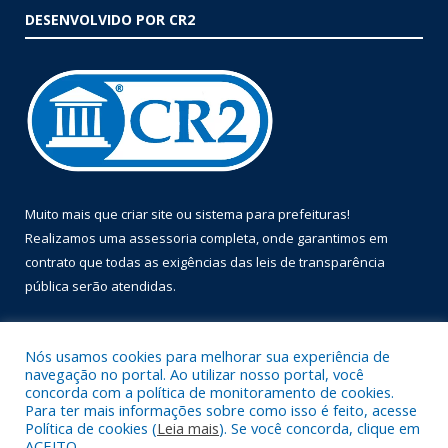
DESENVOLVIDO POR CR2
Muito mais que
criar site
ou
sistema para prefeituras
!
Realizamos uma
assessoria
completa, onde garantimos em
contrato que todas as exigências das
leis de transparência
pública
serão atendidas.
Conheça o
PNTP
e o
Radar da Transparência Pública
Nós usamos cookies para melhorar sua experiência de
navegação no portal. Ao utilizar nosso portal, você
concorda com a política de monitoramento de cookies.
Para ter mais informações sobre como isso é feito, acesse
Política de cookies (
Leia mais
). Se você concorda, clique em
Todos os direitos reservados a Prefeitura Municipal de Óbidos.
ACEITO.