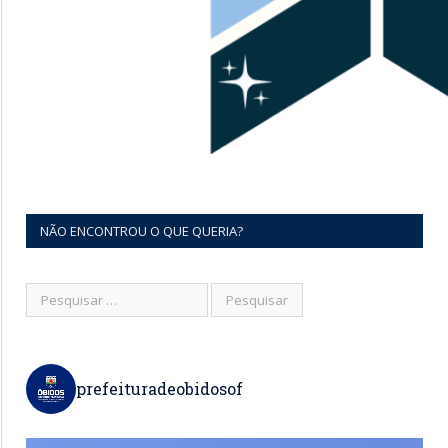
NÃO ENCONTROU O QUE QUERIA?
prefeituradeobidosof