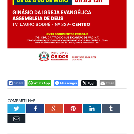
WhatsApp
Messenger
Post
Email
Share
COMPARTILHAR:
Twitter
Facebook
Google+
Pinterest
LinkedIn
Tumblr
Email