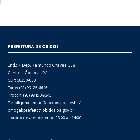
PREFEITURA DE ÓBIDOS
End.: R. Dep. Raimundo Chaves, 338
Centro – Óbidos – PA
CEP: 68250-000
Fone: (93) 99125-6645
Procon: (93) 99158-9345
E-mail: pmosemad@obidos.pa.gov.br /
pmogabprefeito@obidos.pa.gov.br
Horário de atendimento: 08:00 às 14:00