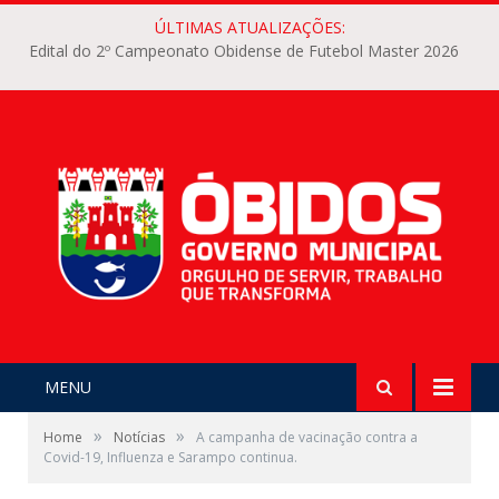
ÚLTIMAS ATUALIZAÇÕES:
Edital do 2º Campeonato Obidense de Futebol Master 2026
MENU
»
»
Home
Notícias
A campanha de vacinação contra a
Covid-19, Influenza e Sarampo continua.