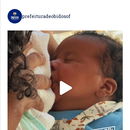
prefeituradeobidosof