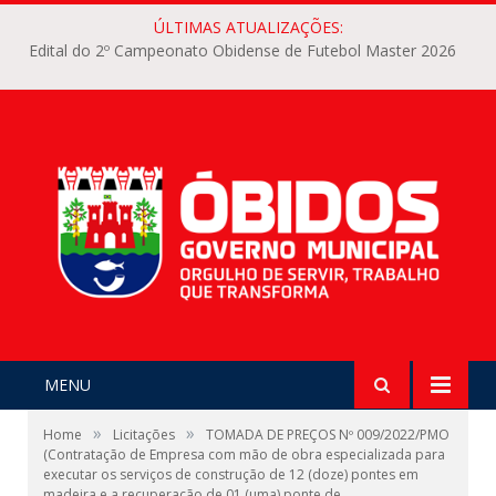
ÚLTIMAS ATUALIZAÇÕES:
Edital do 2º Campeonato Obidense de Futebol Master 2026
MENU
»
»
Home
Licitações
TOMADA DE PREÇOS Nº 009/2022/PMO
(Contratação de Empresa com mão de obra especializada para
executar os serviços de construção de 12 (doze) pontes em
madeira e a recuperação de 01 (uma) ponte de