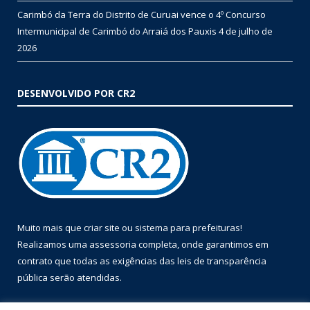
Carimbó da Terra do Distrito de Curuai vence o 4º Concurso
Intermunicipal de Carimbó do Arraiá dos Pauxis
4 de julho de
2026
DESENVOLVIDO POR CR2
Muito mais que
criar site
ou
sistema para prefeituras
!
Realizamos uma
assessoria
completa, onde garantimos em
contrato que todas as exigências das
leis de transparência
pública
serão atendidas.
Conheça o
PNTP
e o
Radar da Transparência Pública