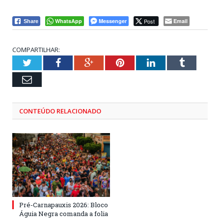
WhatsApp
Messenger
Post
Email
Share
COMPARTILHAR:
Twitter
Facebook
Google+
Pinterest
LinkedIn
Tumblr
Email
CONTEÚDO RELACIONADO
Pré-Carnapauxis 2026: Bloco
Águia Negra comanda a folia