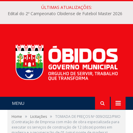
ÚLTIMAS ATUALIZAÇÕES:
Edital do 2º Campeonato Obidense de Futebol Master 2026
MENU
»
»
Home
Licitações
TOMADA DE PREÇOS Nº 009/2022/PMO
(Contratação de Empresa com mão de obra especializada para
executar os serviços de construção de 12 (doze) pontes em
madeira e a recuperação de 01 (uma) ponte de madeira)