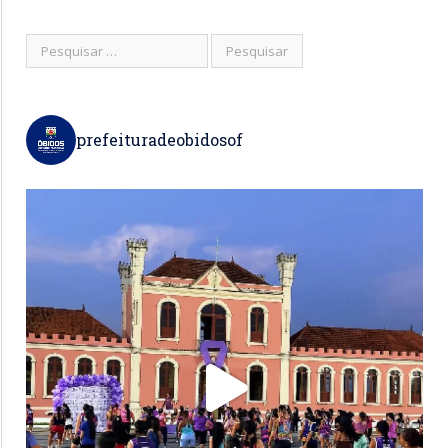
prefeituradeobidosof