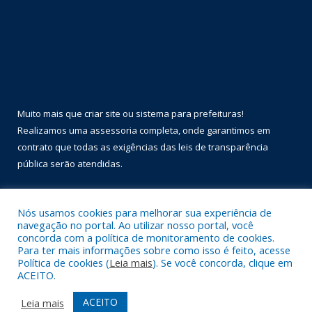
Muito mais que
criar site
ou
sistema para prefeituras
!
Realizamos uma
assessoria
completa, onde garantimos em
contrato que todas as exigências das
leis de transparência
pública
serão atendidas.
Conheça o
PNTP
e o
Radar da Transparência Pública
Nós usamos cookies para melhorar sua experiência de
navegação no portal. Ao utilizar nosso portal, você
concorda com a política de monitoramento de cookies.
Para ter mais informações sobre como isso é feito, acesse
Política de cookies (
Leia mais
). Se você concorda, clique em
Todos os direitos reservados a Prefeitura Municipal de Óbidos.
ACEITO.
Mapa do Site
Acessar Área Administrativa
ACEITO
Leia mais