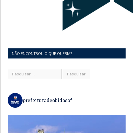
NÃO ENCONTROU O QUE QUERIA?
prefeituradeobidosof