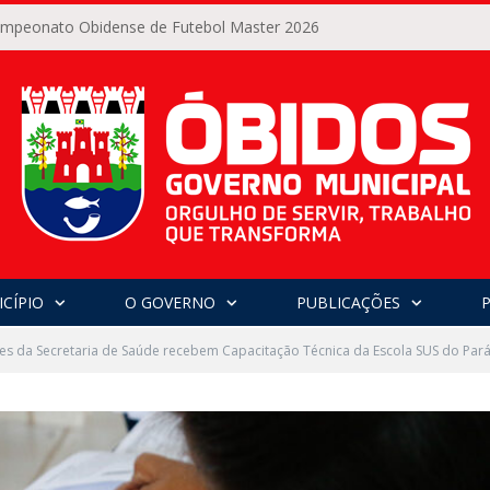
Campeonato Obidense de Futebol Master 2026
CÍPIO
O GOVERNO
PUBLICAÇÕES
es da Secretaria de Saúde recebem Capacitação Técnica da Escola SUS do Pará