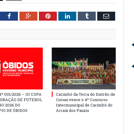
tter
Facebook
Google+
Pinterest
LinkedIn
Tumblr
Email
º 001/2026 – III COPA
Carimbó da Terra do Distrito de
EGRAÇÃO DE FUTEBOL
Curuai vence o 4º Concurso
O 2026 DO
Intermunicipal de Carimbó do
IO DE ÓBIDOS
Arraiá dos Pauxis