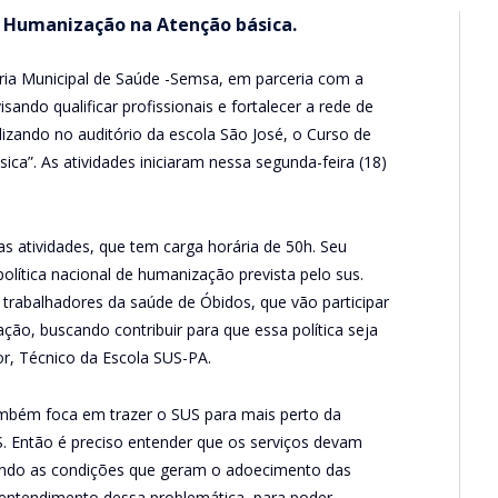
a Humanização na Atenção básica.
aria Municipal de Saúde -Semsa, em parceria com a
sando qualificar profissionais e fortalecer a rede de
lizando no auditório da escola São José, o Curso de
ca”. As atividades iniciaram nessa segunda-feira (18)
as atividades, que tem carga horária de 50h. Seu
 política nacional de humanização prevista pelo sus.
 trabalhadores da saúde de Óbidos, que vão participar
o, buscando contribuir para que essa política seja
ior, Técnico da Escola SUS-PA.
ambém foca em trazer o SUS para mais perto da
. Então é preciso entender que os serviços devam
endo as condições que geram o adoecimento das
o entendimento dessa problemática, para poder