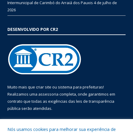
Intermunicipal de Carimbó do Arraiá dos Pauxis
4 de julho de
2026
DESENVOLVIDO POR CR2
Muito mais que
criar site
ou
sistema para prefeituras
!
Realizamos uma
assessoria
completa, onde garantimos em
contrato que todas as exigências das
leis de transparência
pública
serão atendidas.
Conheça o
PNTP
e o
Radar da Transparência Pública
Nós usamos cookies para melhorar sua experiência de