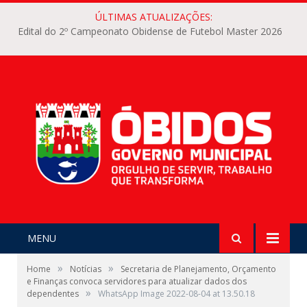
ÚLTIMAS ATUALIZAÇÕES:
Edital do 2º Campeonato Obidense de Futebol Master 2026
MENU
»
»
Home
Notícias
Secretaria de Planejamento, Orçamento
e Finanças convoca servidores para atualizar dados dos
»
dependentes
WhatsApp Image 2022-08-04 at 13.50.18