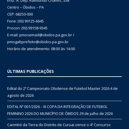
End.: R. Dep. Raimundo Chaves, 338
Centro – Óbidos – PA
CEP: 68250-000
Fone: (93) 99125-6645
Procon: (93) 99158-9345
E-mail: pmosemad@obidos.pa.gov.br /
pmogabprefeito@obidos.pa.gov.br
Horário de atendimento: 08:00 às 14:00
ÚLTIMAS PUBLICAÇÕES
Edital do 2º Campeonato Obidense de Futebol Master 2026
4 de
agosto de 2026
EDITAL Nº 001/2026 – III COPA DA INTEGRAÇÃO DE FUTEBOL
FEMININO 2026 DO MUNICÍPIO DE ÓBIDOS
29 de julho de 2026
Carimbó da Terra do Distrito de Curuai vence o 4º Concurso