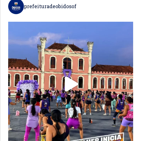
prefeituradeobidosof