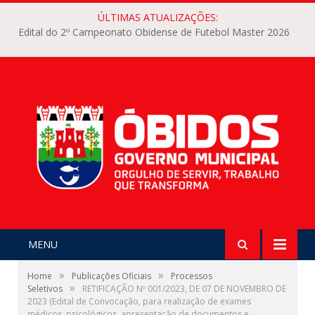
ÚLTIMAS ATUALIZAÇÕES:
Edital do 2º Campeonato Obidense de Futebol Master 2026
MENU
»
»
Home
Publicações Oficiais
Processos
»
Seletivos
RETIFICAÇÃO Nº 001/2023, DE 07 DE NOVEMBRO DE
2023 (Edital de Convocação, para realização de exames
médicos, psicológicos, apresentação de documentos e