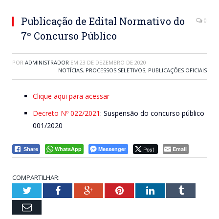
Publicação de Edital Normativo do
0
7º Concurso Público
POR
ADMINISTRADOR
EM
23 DE DEZEMBRO DE 2020
NOTÍCIAS
,
PROCESSOS SELETIVOS
,
PUBLICAÇÕES OFICIAIS
Clique aqui para acessar
Decreto Nº 022/2021
: Suspensão do concurso público
001/2020
WhatsApp
Messenger
Post
Email
Share
COMPARTILHAR:
Twitter
Facebook
Google+
Pinterest
LinkedIn
Tumblr
Email