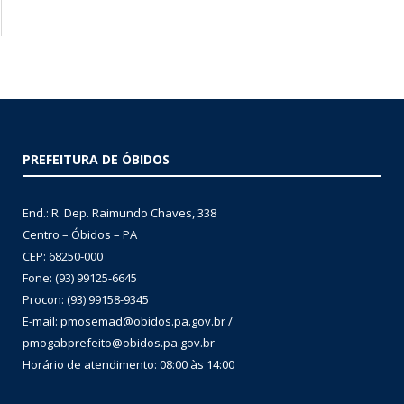
PREFEITURA DE ÓBIDOS
End.: R. Dep. Raimundo Chaves, 338
Centro – Óbidos – PA
CEP: 68250-000
Fone: (93) 99125-6645
Procon: (93) 99158-9345
E-mail: pmosemad@obidos.pa.gov.br /
pmogabprefeito@obidos.pa.gov.br
Horário de atendimento: 08:00 às 14:00