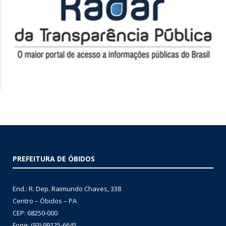
PREFEITURA DE ÓBIDOS
End.: R. Dep. Raimundo Chaves, 338
Centro – Óbidos – PA
CEP: 68250-000
Fone: (93) 99125-6645