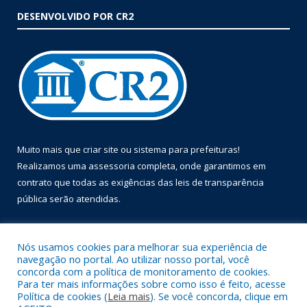
DESENVOLVIDO POR CR2
Muito mais que
criar site
ou
sistema para prefeituras
!
Realizamos uma
assessoria
completa, onde garantimos em
contrato que todas as exigências das
leis de transparência
pública
serão atendidas.
Conheça o
PNTP
e o
Radar da Transparência Pública
Nós usamos cookies para melhorar sua experiência de
navegação no portal. Ao utilizar nosso portal, você
concorda com a política de monitoramento de cookies.
Para ter mais informações sobre como isso é feito, acesse
Política de cookies (
Leia mais
). Se você concorda, clique em
Todos os direitos reservados a Prefeitura Municipal de Óbidos.