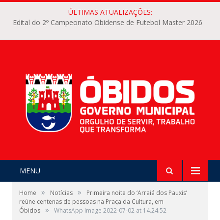
ÚLTIMAS ATUALIZAÇÕES:
Edital do 2º Campeonato Obidense de Futebol Master 2026
MENU
»
»
Home
Notícias
Primeira noite do ‘Arraiá dos Pauxis’
reúne centenas de pessoas na Praça da Cultura, em
»
Óbidos
WhatsApp Image 2022-07-02 at 14.24.52