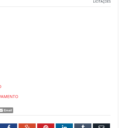
LICITAÇÕES
O
IVAMENTO
Email
tter
Facebook
Google+
Pinterest
LinkedIn
Tumblr
Email