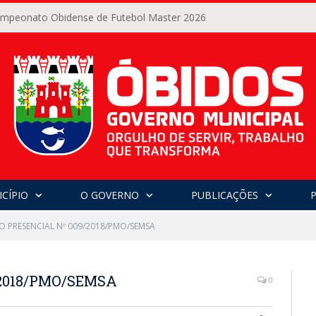
Campeonato Obidense de Futebol Master 2026
CÍPIO
O GOVERNO
PUBLICAÇÕES
O PRESENCIAL Nº 009/2018/PMO/SEMSA
2018/PMO/SEMSA
0