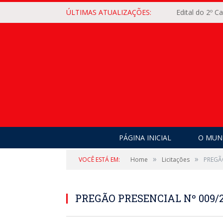
ÚLTIMAS ATUALIZAÇÕES:
Edital do 2º 
PÁGINA INICIAL
O MUNI
»
»
VOCÊ ESTÁ EM:
Home
Licitações
PREGÃ
PREGÃO PRESENCIAL Nº 009/