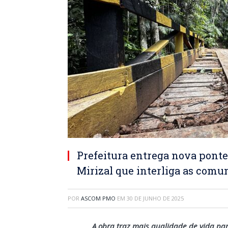
Prefeitura entrega nova pont
Mirizal que interliga as comun
POR
ASCOM PMO
EM
30 DE JUNHO DE 2025
A obra traz mais qualidade de vida pa