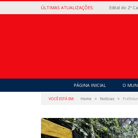
ÚLTIMAS ATUALIZAÇÕES:
Edital do 2º 
PÁGINA INICIAL
O MUNI
»
»
VOCÊ ESTÁ EM:
Home
Notícias
Prefeitu