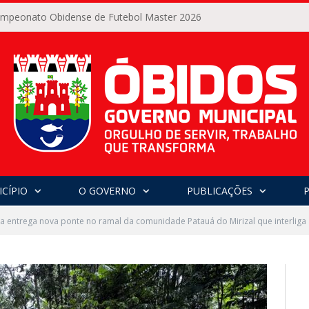
Campeonato Obidense de Futebol Master 2026
CÍPIO
O GOVERNO
PUBLICAÇÕES
ra entrega nova ponte no ramal da comunidade Patauá do Mirizal que interliga