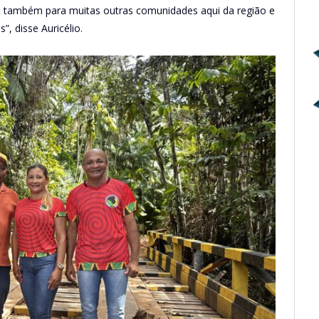
s também para muitas outras comunidades aqui da região e
”, disse Auricélio.