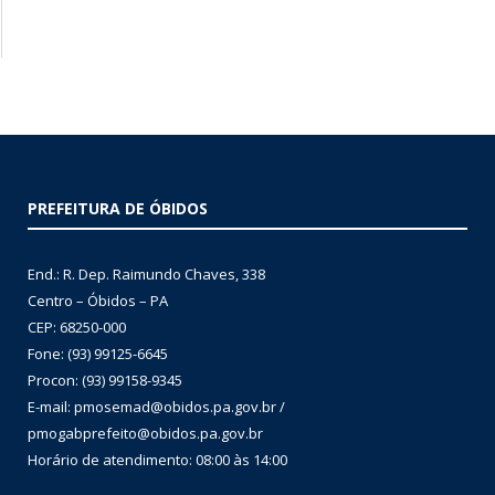
PREFEITURA DE ÓBIDOS
End.: R. Dep. Raimundo Chaves, 338
Centro – Óbidos – PA
CEP: 68250-000
Fone: (93) 99125-6645
Procon: (93) 99158-9345
E-mail: pmosemad@obidos.pa.gov.br /
pmogabprefeito@obidos.pa.gov.br
Horário de atendimento: 08:00 às 14:00