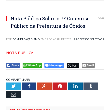
Nota Pública Sobre o 7º Concurso
0
Público da Prefeitura de Óbidos
POR
COMUNICAÇÃO PMO
EM
28 DE ABRIL DE 2023
PROCESSOS SELETIVOS
NOTA PÚBLICA
WhatsApp
Messenger
Post
Email
Share
COMPARTILHAR:
Twitter
Facebook
Google+
Pinterest
LinkedIn
Tumblr
Email