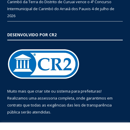
Carimbó da Terra do Distrito de Curuai vence o 4º Concurso
Intermunicipal de Carimbó do Arraiá dos Pauxis
4 de julho de
2026
DESENVOLVIDO POR CR2
Muito mais que
criar site
ou
sistema para prefeituras
!
Realizamos uma
assessoria
completa, onde garantimos em
contrato que todas as exigências das
leis de transparência
pública
serão atendidas.
Conheça o
PNTP
e o
Radar da Transparência Pública