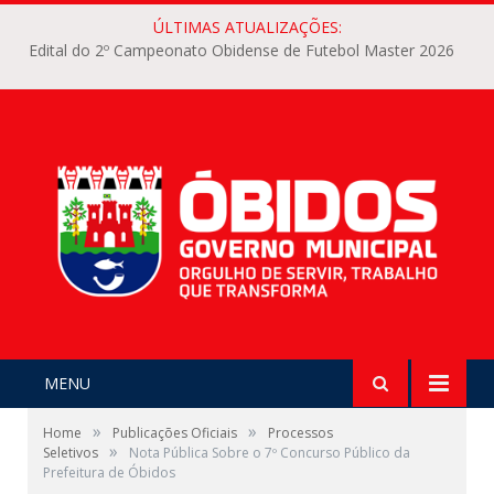
ÚLTIMAS ATUALIZAÇÕES:
Edital do 2º Campeonato Obidense de Futebol Master 2026
MENU
»
»
Home
Publicações Oficiais
Processos
»
Seletivos
Nota Pública Sobre o 7º Concurso Público da
Prefeitura de Óbidos