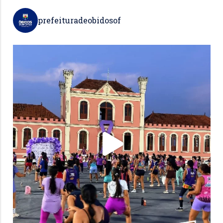
prefeituradeobidosof