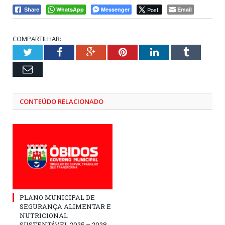
WhatsApp
Messenger
Post
Email
Share
COMPARTILHAR:
Twitter
Facebook
Google+
Pinterest
LinkedIn
Tumblr
Email
CONTEÚDO RELACIONADO
PLANO MUNICIPAL DE
SEGURANÇA ALIMENTAR E
NUTRICIONAL
SUSTENTÁVEL 2025 – 2028