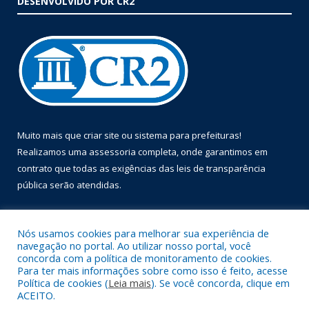
DESENVOLVIDO POR CR2
Muito mais que
criar site
ou
sistema para prefeituras
!
Realizamos uma
assessoria
completa, onde garantimos em
contrato que todas as exigências das
leis de transparência
pública
serão atendidas.
Conheça o
PNTP
e o
Radar da Transparência Pública
Nós usamos cookies para melhorar sua experiência de
navegação no portal. Ao utilizar nosso portal, você
concorda com a política de monitoramento de cookies.
Para ter mais informações sobre como isso é feito, acesse
Política de cookies (
Leia mais
). Se você concorda, clique em
Todos os direitos reservados a Prefeitura Municipal de Óbidos.
ACEITO.