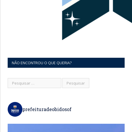
NÃO ENCONTROU O QUE QUERIA?
prefeituradeobidosof