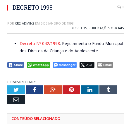
DECRETO 1998
0
POR
CR2-ADMIN2
EM
5 DE JANEIRO DE 1998
DECRETOS
,
PUBLICAÇÕES OFICIAIS
Decreto Nº 042/1998
: Regulamenta o Fundo Municipal
dos Direitos da Criança e do Adolescente
WhatsApp
Messenger
Post
Email
Share
COMPARTILHAR:
Twitter
Facebook
Google+
Pinterest
LinkedIn
Tumblr
Email
CONTEÚDO RELACIONADO