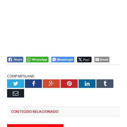
WhatsApp
Messenger
Post
Email
Share
COMPARTILHAR:
Twitter
Facebook
Google+
Pinterest
LinkedIn
Tumblr
Email
CONTEÚDO RELACIONADO