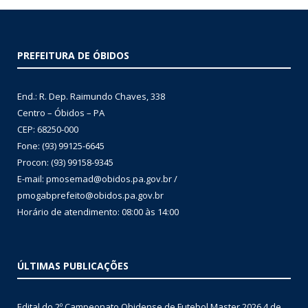
PREFEITURA DE ÓBIDOS
End.: R. Dep. Raimundo Chaves, 338
Centro – Óbidos – PA
CEP: 68250-000
Fone: (93) 99125-6645
Procon: (93) 99158-9345
E-mail: pmosemad@obidos.pa.gov.br /
pmogabprefeito@obidos.pa.gov.br
Horário de atendimento: 08:00 às 14:00
ÚLTIMAS PUBLICAÇÕES
Edital do 2º Campeonato Obidense de Futebol Master 2026
4 de