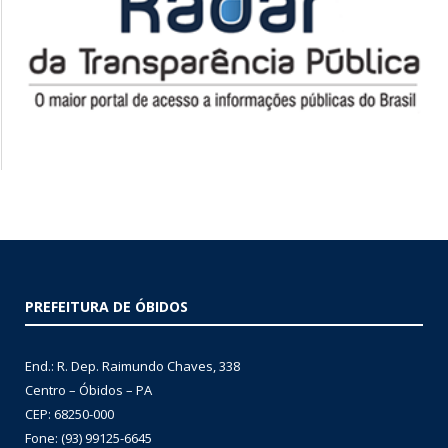
PREFEITURA DE ÓBIDOS
End.: R. Dep. Raimundo Chaves, 338
Centro – Óbidos – PA
CEP: 68250-000
Fone: (93) 99125-6645