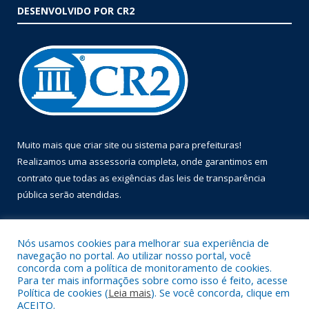
DESENVOLVIDO POR CR2
Muito mais que
criar site
ou
sistema para prefeituras
!
Realizamos uma
assessoria
completa, onde garantimos em
contrato que todas as exigências das
leis de transparência
pública
serão atendidas.
Conheça o
PNTP
e o
Radar da Transparência Pública
Nós usamos cookies para melhorar sua experiência de
navegação no portal. Ao utilizar nosso portal, você
concorda com a política de monitoramento de cookies.
Para ter mais informações sobre como isso é feito, acesse
Política de cookies (
Leia mais
). Se você concorda, clique em
Todos os direitos reservados a Prefeitura Municipal de Óbidos.
ACEITO.