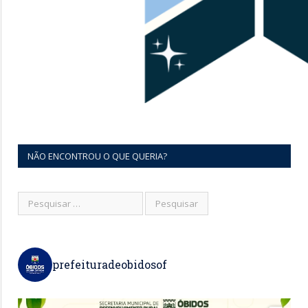
NÃO ENCONTROU O QUE QUERIA?
prefeituradeobidosof