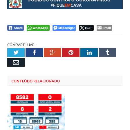
WhatsApp
Messenger
Post
Email
Share
COMPARTILHAR:
Twitter
Facebook
Google+
Pinterest
LinkedIn
Tumblr
Email
CONTEÚDO RELACIONADO