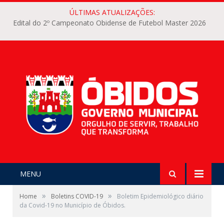
ÚLTIMAS ATUALIZAÇÕES:
Edital do 2º Campeonato Obidense de Futebol Master 2026
MENU
»
»
Home
Boletins COVID-19
Boletim Epidemiológico diário
da Covid-19 no Município de Óbidos.