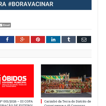
Email
tter
Facebook
Google+
Pinterest
LinkedIn
Tumblr
Email
º 001/2026 – III COPA
Carimbó da Terra do Distrito de
EGRAÇÃO DE FUTEBOL
Curuai vence o 4º Concurso