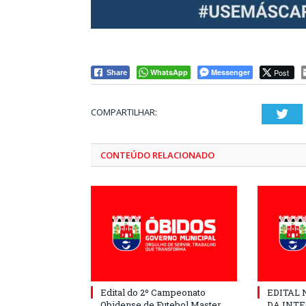
WhatsApp
Messenger
Post
Share
COMPARTILHAR:
Twi
CONTEÚDO RELACIONADO
Edital do 2º Campeonato
EDITAL N
Obidense de Futebol Master
DA INT