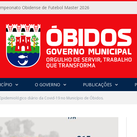
Campeonato Obidense de Futebol Master 2026
CÍPIO
O GOVERNO
PUBLICAÇÕES
Epidemiológico diário da Covid-19 no Município de Óbidos.