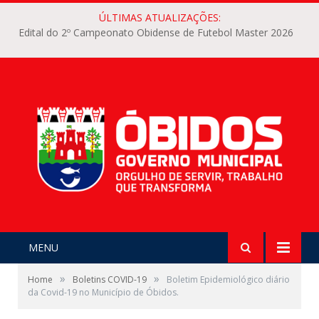
ÚLTIMAS ATUALIZAÇÕES:
Edital do 2º Campeonato Obidense de Futebol Master 2026
MENU
»
»
Home
Boletins COVID-19
Boletim Epidemiológico diário
da Covid-19 no Município de Óbidos.