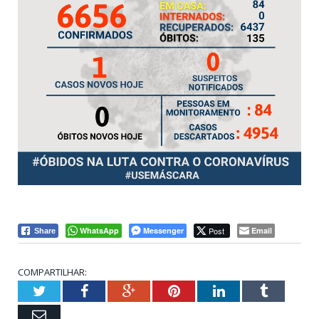
WhatsApp
Messenger
Post
Email
Share
COMPARTILHAR:
Twitter
Facebook
Google+
Pinterest
LinkedIn
Tumblr
Email