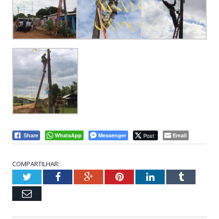
WhatsApp
Messenger
Post
Email
Share
COMPARTILHAR:
Twitter
Facebook
Google+
Pinterest
LinkedIn
Tumblr
Email