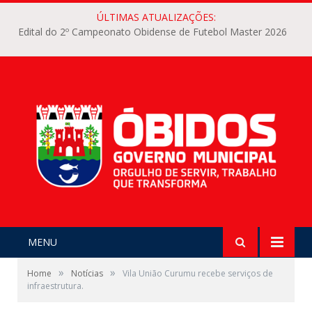
ÚLTIMAS ATUALIZAÇÕES:
Edital do 2º Campeonato Obidense de Futebol Master 2026
MENU
»
»
Home
Notícias
Vila União Curumu recebe serviços de
infraestrutura.