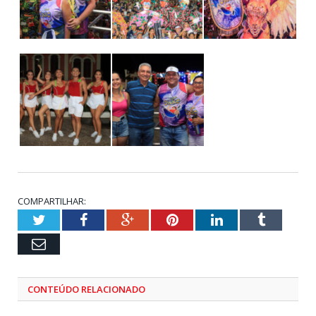
COMPARTILHAR:
Twitter
Facebook
Google+
Pinterest
LinkedIn
Tumblr
Email
CONTEÚDO RELACIONADO