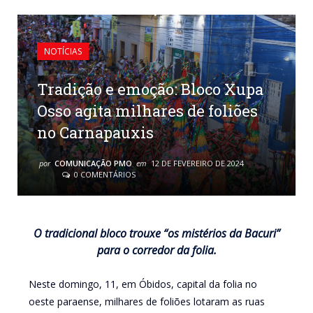
NOTÍCIAS
Tradição e emoção: Bloco Xupa
Osso agita milhares de foliões
no Carnapauxis
por
COMUNICAÇÃO PMO
em
12 DE FEVEREIRO DE 2024
0 COMENTÁRIOS
O tradicional bloco trouxe “os mistérios da Bacuri”
para o corredor da folia.
Neste domingo, 11, em Óbidos, capital da folia no
oeste paraense, milhares de foliões lotaram as ruas