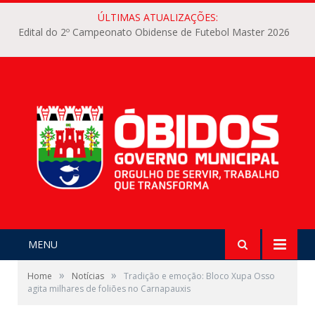
ÚLTIMAS ATUALIZAÇÕES:
Edital do 2º Campeonato Obidense de Futebol Master 2026
MENU
»
»
Home
Notícias
Tradição e emoção: Bloco Xupa Osso
agita milhares de foliões no Carnapauxis