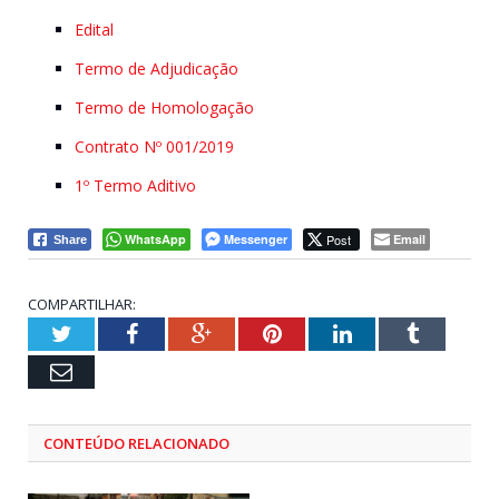
Edital
Termo de Adjudicação
Termo de Homologação
Contrato Nº 001/2019
1º Termo Aditivo
WhatsApp
Messenger
Post
Email
Share
COMPARTILHAR:
Twitter
Facebook
Google+
Pinterest
LinkedIn
Tumblr
Email
CONTEÚDO RELACIONADO