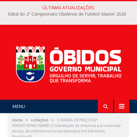
ÚLTIMAS ATUALIZAÇÕES:
Edital do 2º Campeonato Obidense de Futebol Master 2026
MENU
»
»
Home
Licitações
TOMADA DE PREÇOS Nº
009/2019/PMO/SEMED (Contratação de empresa para executar
serviço de reforma na Escola Municipal Frei Edmundo
Bonckosch)