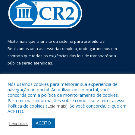
Muito mais que
criar site
ou
sistema para prefeituras
!
Realizamos uma
assessoria
completa, onde garantimos em
contrato que todas as exigências das
leis de transparência
pública
serão atendidas.
Conheça o
PNTP
e o
Radar da Transparência Pública
Nós usamos cookies para melhorar sua experiência de
navegação no portal. Ao utilizar nosso portal, você
concorda com a política de monitoramento de cookies.
Para ter mais informações sobre como isso é feito, acesse
Política de cookies (
Leia mais
). Se você concorda, clique em
Todos os direitos reservados a Prefeitura Municipal de Óbidos.
ACEITO.
Mapa do Site
Acessar Área Administrativa
ACEITO
Leia mais
Acessar Webmail