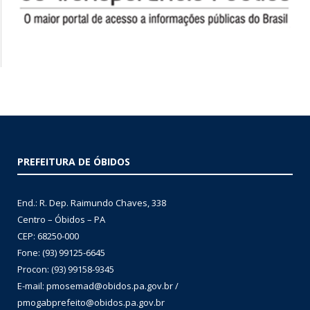
PREFEITURA DE ÓBIDOS
End.: R. Dep. Raimundo Chaves, 338
Centro – Óbidos – PA
CEP: 68250-000
Fone: (93) 99125-6645
Procon: (93) 99158-9345
E-mail: pmosemad@obidos.pa.gov.br /
pmogabprefeito@obidos.pa.gov.br