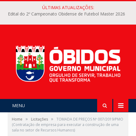
ÚLTIMAS ATUALIZAÇÕES:
Edital do 2º Campeonato Obidense de Futebol Master 2026
MENU
»
»
Home
Licitações
TOMADA DE PREÇOS Nº 007/2019/PMO
(Contratação de empresa para executar a construção de uma
sala no setor de Recursos Humanos)