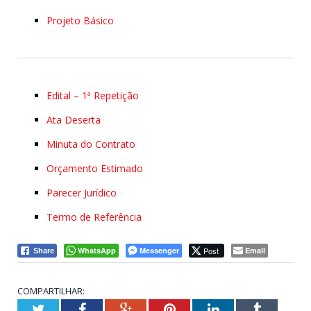
Projeto Básico
Edital – 1ª Repetição
Ata Deserta
Minuta do Contrato
Orçamento Estimado
Parecer Jurídico
Termo de Referência
WhatsApp
Messenger
Post
Email
Share
COMPARTILHAR:
Twitter
Facebook
Google+
Pinterest
LinkedIn
Tumblr