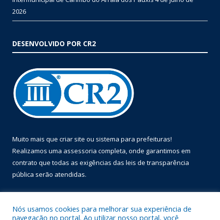
2026
DESENVOLVIDO POR CR2
Muito mais que
criar site
ou
sistema para prefeituras
!
Realizamos uma
assessoria
completa, onde garantimos em
contrato que todas as exigências das
leis de transparência
pública
serão atendidas.
Conheça o
PNTP
e o
Radar da Transparência Pública
Nós usamos cookies para melhorar sua experiência de
navegação no portal. Ao utilizar nosso portal, você