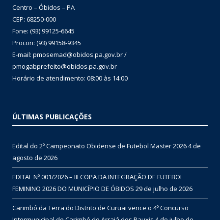
Centro – Óbidos – PA
CEP: 68250-000
Fone: (93) 99125-6645
Procon: (93) 99158-9345
E-mail: pmosemad@obidos.pa.gov.br /
pmogabprefeito@obidos.pa.gov.br
Horário de atendimento: 08:00 às 14:00
ÚLTIMAS PUBLICAÇÕES
Edital do 2º Campeonato Obidense de Futebol Master 2026
4 de
agosto de 2026
EDITAL Nº 001/2026 – III COPA DA INTEGRAÇÃO DE FUTEBOL
FEMININO 2026 DO MUNICÍPIO DE ÓBIDOS
29 de julho de 2026
Carimbó da Terra do Distrito de Curuai vence o 4º Concurso
Intermunicipal de Carimbó do Arraiá dos Pauxis
4 de julho de