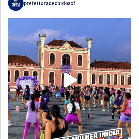
prefeituradeobidosof