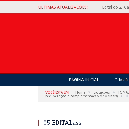
ÚLTIMAS ATUALIZAÇÕES:
Edital do 2º 
PÁGINA INICIAL
O MUNI
»
»
VOCÊ ESTÁ EM:
Home
Licitações
TOMADA
»
recuperação e complementação de vicinais)
0
05-EDITALass