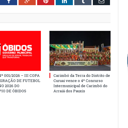
tter
Facebook
Google+
Pinterest
LinkedIn
Tumblr
Email
º 001/2026 – III COPA
Carimbó da Terra do Distrito de
EGRAÇÃO DE FUTEBOL
Curuai vence o 4º Concurso
O 2026 DO
Intermunicipal de Carimbó do
IO DE ÓBIDOS
Arraiá dos Pauxis