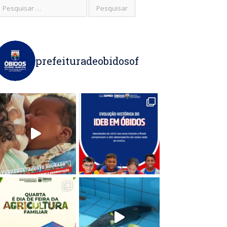
prefeituradeobidosof