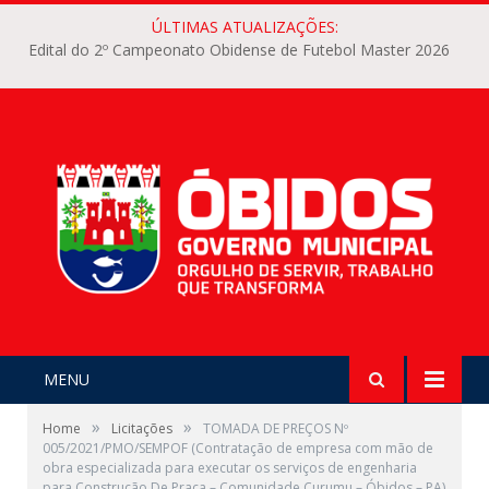
ÚLTIMAS ATUALIZAÇÕES:
Edital do 2º Campeonato Obidense de Futebol Master 2026
MENU
»
»
Home
Licitações
TOMADA DE PREÇOS Nº
005/2021/PMO/SEMPOF (Contratação de empresa com mão de
obra especializada para executar os serviços de engenharia
para Construção De Praça – Comunidade Curumu – Óbidos – PA)