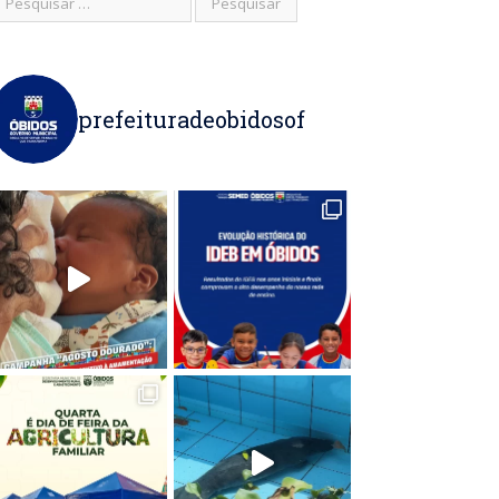
prefeituradeobidosof