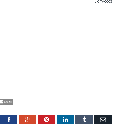
LICITAÇÕES
Email
tter
Facebook
Google+
Pinterest
LinkedIn
Tumblr
Email