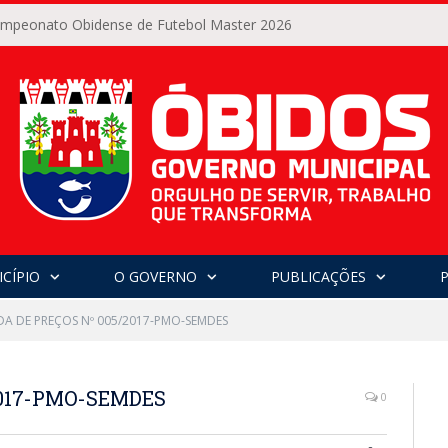
Campeonato Obidense de Futebol Master 2026
CÍPIO
O GOVERNO
PUBLICAÇÕES
A DE PREÇOS Nº 005/2017-PMO-SEMDES
017-PMO-SEMDES
0