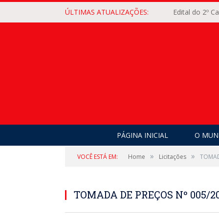
ÚLTIMAS ATUALIZAÇÕES:
Edital do 2º 
PÁGINA INICIAL
O MUNI
»
»
VOCÊ ESTÁ EM:
Home
Licitações
TOMAD
TOMADA DE PREÇOS Nº 005/2