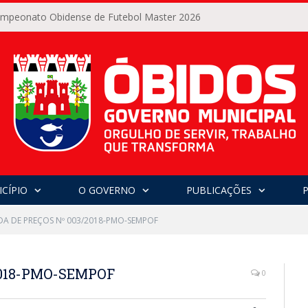
Campeonato Obidense de Futebol Master 2026
CÍPIO
O GOVERNO
PUBLICAÇÕES
A DE PREÇOS Nº 003/2018-PMO-SEMPOF
2018-PMO-SEMPOF
0