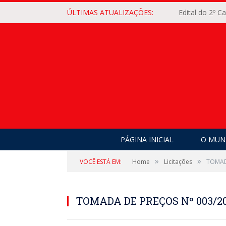
ÚLTIMAS ATUALIZAÇÕES:
Edital do 2º 
PÁGINA INICIAL
O MUNI
»
»
VOCÊ ESTÁ EM:
Home
Licitações
TOMAD
TOMADA DE PREÇOS Nº 003/