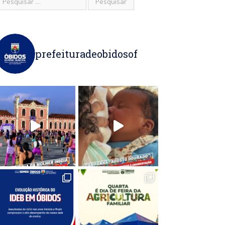
prefeituradeobidosof