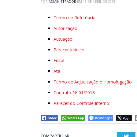
POR
ADMINISTRADOR
EM
19 DE ABRIL DE 2018
Termo de Referência
Autorização
Autuação
Parecer Jurídico
Edital
Ata
Termo de Adjudicação e Homologação
Contrato Nº 01/2018
Parecer do Controle Interno
WhatsApp
Messenger
Post
Share
COMPARTILHAR:
Twi