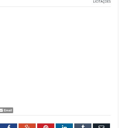
LICITAÇÕES
Email
tter
Facebook
Google+
Pinterest
LinkedIn
Tumblr
Email