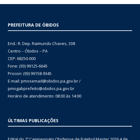
PREFEITURA DE ÓBIDOS
End.: R. Dep. Raimundo Chaves, 338
Centro – Óbidos – PA
CEP: 68250-000
Fone: (93) 99125-6645
Procon: (93) 99158-9345
E-mail: pmosemad@obidos.pa.gov.br /
pmogabprefeito@obidos.pa.gov.br
Horário de atendimento: 08:00 às 14:00
ÚLTIMAS PUBLICAÇÕES
Edital do 2º Campeonato Obidense de Futebol Master 2026
4 de