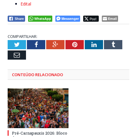
Edital
WhatsApp
Messenger
Post
Email
Share
COMPARTILHAR:
Twitter
Facebook
Google+
Pinterest
LinkedIn
Tumblr
Email
CONTEÚDO RELACIONADO
Pré-Carnapauxis 2026: Bloco