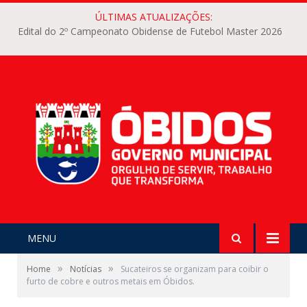
ÚLTIMAS ATUALIZAÇÕES:
Edital do 2º Campeonato Obidense de Futebol Master 2026
MENU
»
»
Home
Notícias
Sucateiros se organizam para coibir o
furto de cobre e outros metais em Óbidos.