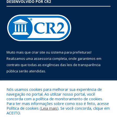
DESENVOLVIDO POR CR2
Muito mais que
criar site
ou
sistema para prefeituras
!
Realizamos uma
assessoria
completa, onde garantimos em
contrato que todas as exigências das
leis de transparência
pública
serão atendidas.
Conheça o
PNTP
e o
Radar da Transparência Pública
Nós usamos cookies para melhorar sua experiência de
navegação no portal. Ao utilizar nosso portal, você
concorda com a política de monitoramento de cookies.
Para ter mais informações sobre como isso é feito, acesse
Política de cookies (
Leia mais
). Se você concorda, clique em
Todos os direitos reservados a Prefeitura Municipal de Óbidos.
ACEITO.