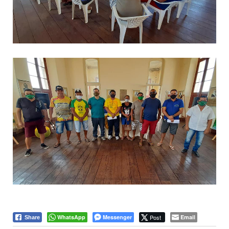
WhatsApp
Messenger
Post
Email
Share