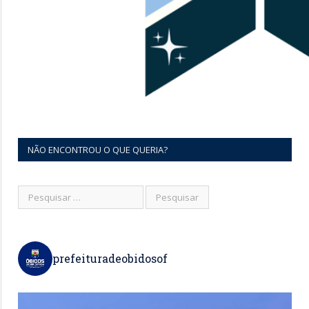
NÃO ENCONTROU O QUE QUERIA?
prefeituradeobidosof