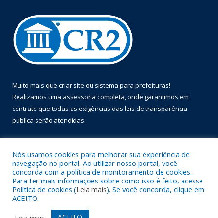
Muito mais que
criar site
ou
sistema para prefeituras
!
Realizamos uma
assessoria
completa, onde garantimos em
contrato que todas as exigências das
leis de transparência
pública
serão atendidas.
Conheça o
PNTP
e o
Radar da Transparência Pública
Nós usamos cookies para melhorar sua experiência de
navegação no portal. Ao utilizar nosso portal, você
concorda com a política de monitoramento de cookies.
Para ter mais informações sobre como isso é feito, acesse
Política de cookies (
Leia mais
). Se você concorda, clique em
Todos os direitos reservados a Prefeitura Municipal de Óbidos.
ACEITO.
Mapa do Site
Acessar Área Administrativa
ACEITO
Leia mais