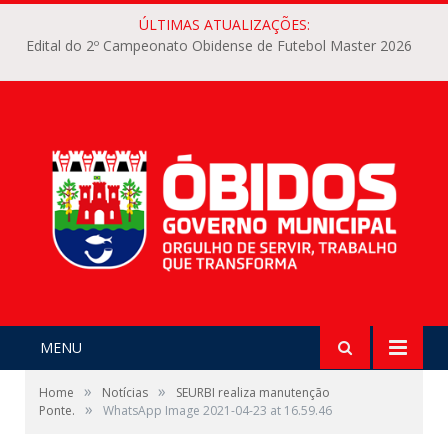
ÚLTIMAS ATUALIZAÇÕES:
Edital do 2º Campeonato Obidense de Futebol Master 2026
MENU
»
»
Home
Notícias
SEURBI realiza manutenção
»
Ponte.
WhatsApp Image 2021-04-23 at 16.59.46