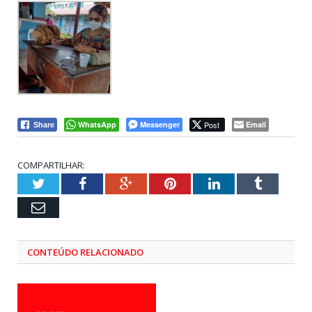
WhatsApp
Messenger
Post
Email
Share
COMPARTILHAR:
Twitter
Facebook
Google+
Pinterest
LinkedIn
Tumblr
Email
CONTEÚDO RELACIONADO