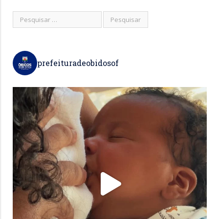
prefeituradeobidosof