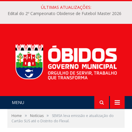
ÚLTIMAS ATUALIZAÇÕES:
Edital do 2º Campeonato Obidense de Futebol Master 2026
MENU
»
»
Home
Notícias
SEMSA leva emissão e atualização do
Cartão SUS até o Distrito do Flexal.