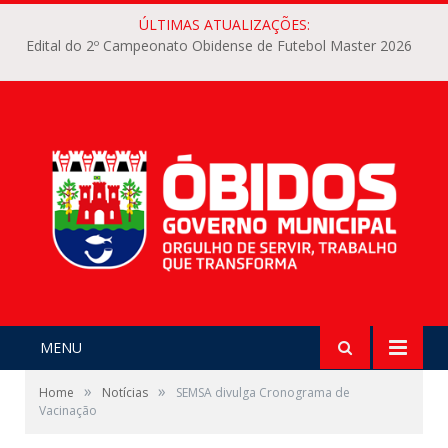
ÚLTIMAS ATUALIZAÇÕES:
Edital do 2º Campeonato Obidense de Futebol Master 2026
MENU
»
»
Home
Notícias
SEMSA divulga Cronograma de
Vacinação