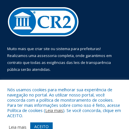
Muito mais que
criar site
ou
sistema para prefeituras
!
Realizamos uma
assessoria
completa, onde garantimos em
contrato que todas as exigências das
leis de transparência
pública
serão atendidas.
Conheça o
PNTP
e o
Radar da Transparência Pública
Nós usamos cookies para melhorar sua experiência de
navegação no portal. Ao utilizar nosso portal, você
concorda com a política de monitoramento de cookies.
Para ter mais informações sobre como isso é feito, acesse
Política de cookies (
Leia mais
). Se você concorda, clique em
Todos os direitos reservados a Prefeitura Municipal de Óbidos.
ACEITO.
Mapa do Site
Acessar Área Administrativa
ACEITO
Leia mais