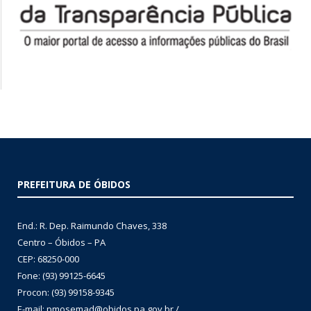
PREFEITURA DE ÓBIDOS
End.: R. Dep. Raimundo Chaves, 338
Centro – Óbidos – PA
CEP: 68250-000
Fone: (93) 99125-6645
Procon: (93) 99158-9345
E-mail: pmosemad@obidos.pa.gov.br /