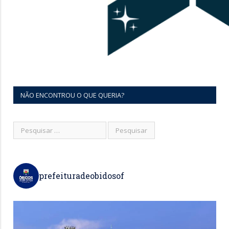
NÃO ENCONTROU O QUE QUERIA?
prefeituradeobidosof