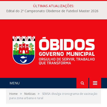
ÚLTIMAS ATUALIZAÇÕES:
Edital do 2º Campeonato Obidense de Futebol Master 2026
MENU
»
»
Home
Notícias
SEMSA divulga cronograma de vacinação
para zona urbana e rural