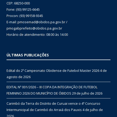
CEP: 68250-000
Fone: (93) 99125-6645
Procon: (93) 99158-9345
E-mail: pmosemad@obidos.pa.gov.br /
pmogabprefeito@obidos.pa.gov.br
Horário de atendimento: 08:00 às 14:00
ÚLTIMAS PUBLICAÇÕES
Edital do 2º Campeonato Obidense de Futebol Master 2026
4 de
agosto de 2026
EDITAL Nº 001/2026 – III COPA DA INTEGRAÇÃO DE FUTEBOL
FEMININO 2026 DO MUNICÍPIO DE ÓBIDOS
29 de julho de 2026
Carimbó da Terra do Distrito de Curuai vence o 4º Concurso
Intermunicipal de Carimbó do Arraiá dos Pauxis
4 de julho de
2026