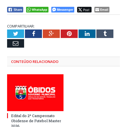
WhatsApp
Messenger
Post
Email
Share
COMPARTILHAR:
Twitter
Facebook
Google+
Pinterest
LinkedIn
Tumblr
Email
CONTEÚDO RELACIONADO
Edital do 2º Campeonato
Obidense de Futebol Master
2026