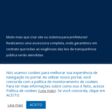
Muito mais que
criar site
ou
sistema para prefeituras
!
Realizamos uma
assessoria
completa, onde garantimos em
contrato que todas as exigências das
leis de transparência
pública
serão atendidas.
Conheça o
PNTP
e o
Radar da Transparência Pública
Nós usamos cookies para melhorar sua experiência de
navegação no portal. Ao utilizar nosso portal, você
concorda com a política de monitoramento de cookies.
Para ter mais informações sobre como isso é feito, acesse
Política de cookies (
Leia mais
). Se você concorda, clique em
Todos os direitos reservados a Prefeitura Municipal de Óbidos.
ACEITO.
Mapa do Site
Acessar Área Administrativa
ACEITO
Leia mais
Acessar Webmail