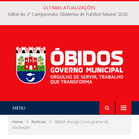
ÚLTIMAS ATUALIZAÇÕES:
Edital do 2º Campeonato Obidense de Futebol Master 2026
MENU
»
»
Home
Notícias
SEMSA divulga Cronograma de
Vacinação