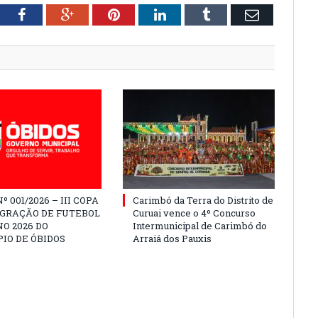
tter
Facebook
Google+
Pinterest
LinkedIn
Tumblr
Email
º 001/2026 – III COPA
Carimbó da Terra do Distrito de
EGRAÇÃO DE FUTEBOL
Curuai vence o 4º Concurso
O 2026 DO
Intermunicipal de Carimbó do
IO DE ÓBIDOS
Arraiá dos Pauxis