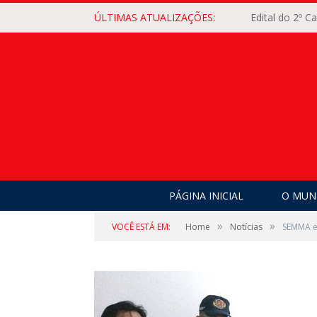
ÚLTIMAS ATUALIZAÇÕES:
Edital do 2º 
PÁGINA INICIAL
O MUNI
»
»
VOCÊ ESTÁ EM:
Home
Notícias
SEMMA e