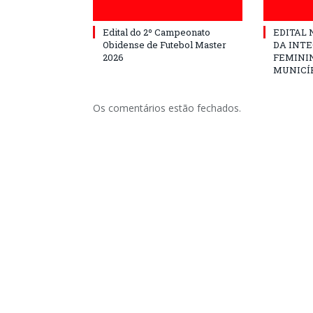
Edital do 2º Campeonato
EDITAL N
Obidense de Futebol Master
DA INT
2026
FEMININ
MUNICÍP
Os comentários estão fechados.