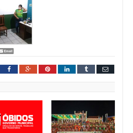
Email
tter
Facebook
Google+
Pinterest
LinkedIn
Tumblr
Email