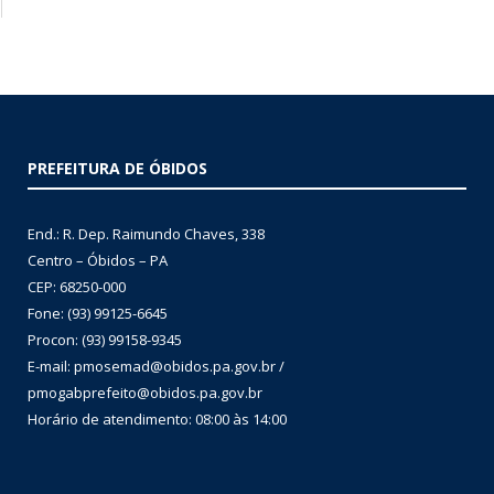
PREFEITURA DE ÓBIDOS
End.: R. Dep. Raimundo Chaves, 338
Centro – Óbidos – PA
CEP: 68250-000
Fone: (93) 99125-6645
Procon: (93) 99158-9345
E-mail: pmosemad@obidos.pa.gov.br /
pmogabprefeito@obidos.pa.gov.br
Horário de atendimento: 08:00 às 14:00