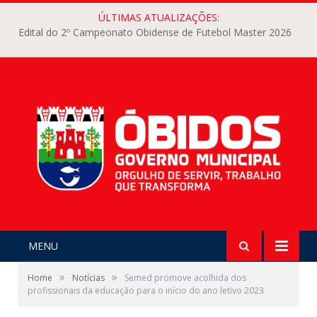
ÚLTIMAS ATUALIZAÇÕES:
Edital do 2º Campeonato Obidense de Futebol Master 2026
MENU
»
»
Home
Notícias
Semed promove acolhida dos
profissionais da educação para o início do ano letivo 2023