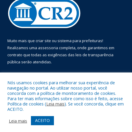
Muito mais que
criar site
ou
sistema para prefeituras
!
Realizamos uma
assessoria
completa, onde garantimos em
contrato que todas as exigências das
leis de transparência
pública
serão atendidas.
Conheça o
PNTP
e o
Radar da Transparência Pública
Nós usamos cookies para melhorar sua experiência de
navegação no portal. Ao utilizar nosso portal, você
concorda com a política de monitoramento de cookies.
Para ter mais informações sobre como isso é feito, acesse
Política de cookies (
Leia mais
). Se você concorda, clique em
Todos os direitos reservados a Prefeitura Municipal de Óbidos.
ACEITO.
Mapa do Site
Acessar Área Administrativa
ACEITO
Leia mais
Acessar Webmail