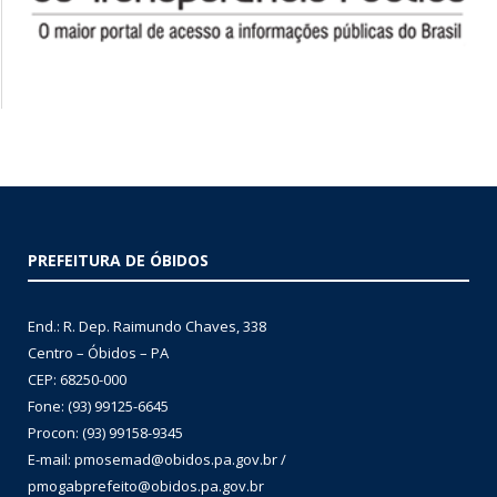
PREFEITURA DE ÓBIDOS
End.: R. Dep. Raimundo Chaves, 338
Centro – Óbidos – PA
CEP: 68250-000
Fone: (93) 99125-6645
Procon: (93) 99158-9345
E-mail: pmosemad@obidos.pa.gov.br /
pmogabprefeito@obidos.pa.gov.br