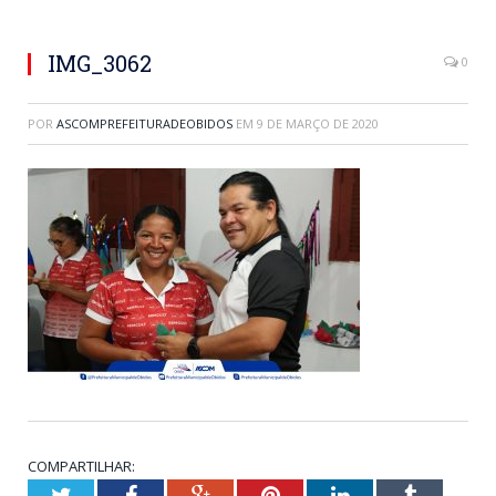
IMG_3062
0
POR
ASCOMPREFEITURADEOBIDOS
EM
9 DE MARÇO DE 2020
COMPARTILHAR:
Twitter
Facebook
Google+
Pinterest
LinkedIn
Tumblr