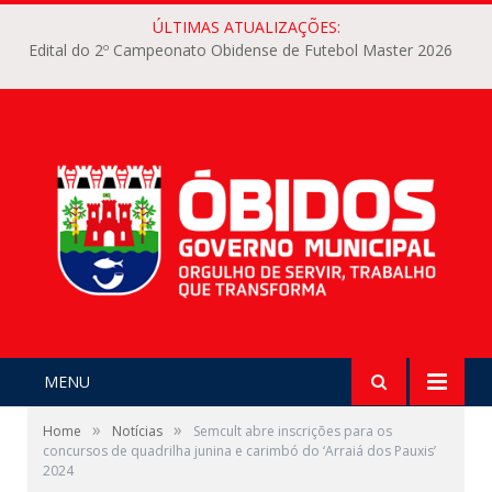
ÚLTIMAS ATUALIZAÇÕES:
Edital do 2º Campeonato Obidense de Futebol Master 2026
MENU
»
»
Home
Notícias
Semcult abre inscrições para os
concursos de quadrilha junina e carimbó do ‘Arraiá dos Pauxis’
2024