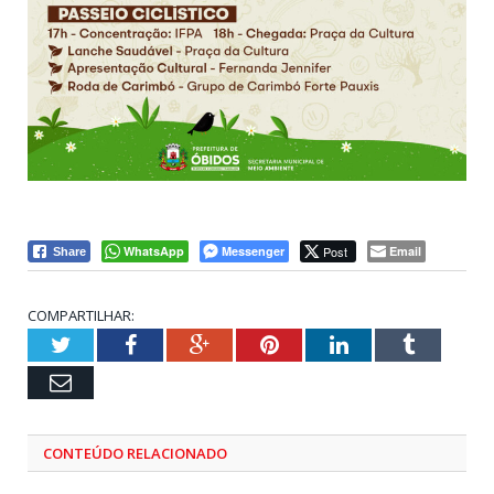
WhatsApp
Messenger
Post
Email
Share
COMPARTILHAR:
Twitter
Facebook
Google+
Pinterest
LinkedIn
Tumblr
Email
CONTEÚDO RELACIONADO