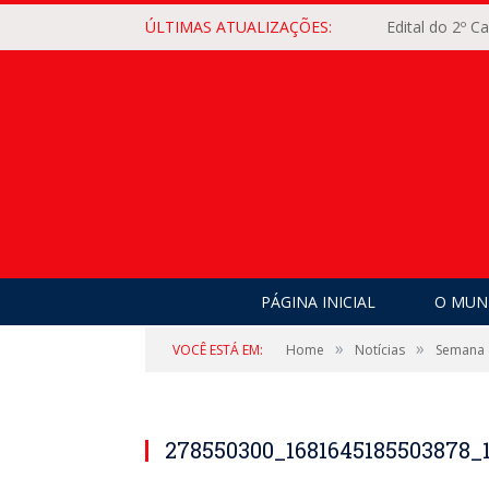
ÚLTIMAS ATUALIZAÇÕES:
Edital do 2º 
PÁGINA INICIAL
O MUNI
»
»
VOCÊ ESTÁ EM:
Home
Notícias
Semana d
278550300_1681645185503878_