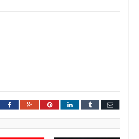
tter
Facebook
Google+
Pinterest
LinkedIn
Tumblr
Email