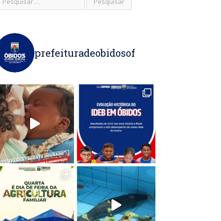
prefeituradeobidosof