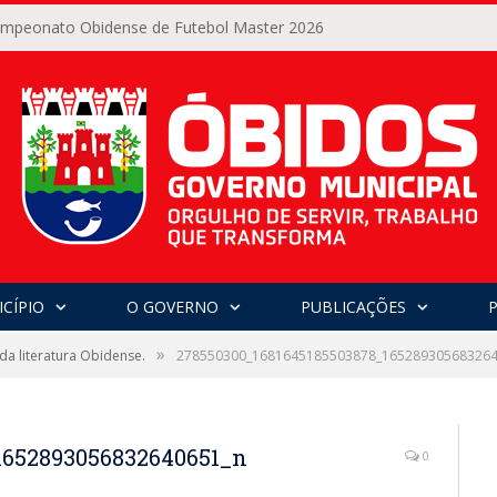
Campeonato Obidense de Futebol Master 2026
CÍPIO
O GOVERNO
PUBLICAÇÕES
»
a literatura Obidense.
278550300_1681645185503878_165289305683264
1652893056832640651_n
0